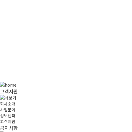
고객지원
공지사항
쏠레케미칼은
창립이래 40여년간
쿡웨어용 코팅제를 개발 및 생산
하는
친환경 기업
입니다.
고객지원
회사소개
사업분야
정보센터
고객지원
공지사항